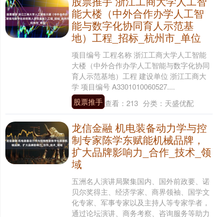
股票推手 浙江工商大学人工智
能大楼（中外合作办学人工智
能与数字化协同育人示范基
地）工程_招标_杭州市_单位
项目编号 工程名称 浙江工商大学人工智能
大楼（中外合作办学人工智能与数字化协同
育人示范基地）工程 建设单位 浙江工商大
学 项目编号 A3301010060527....
股票推手
查看：
213
分类：
天盛优配
龙信金融 机电装备动力学与控
制专家陈学东赋能机械品牌，
扩大品牌影响力_合作_技术_领
域
五洲名人演讲局聚集国内、国外前政要、诺
贝尔奖得主、经济学家、商界领袖、国学文
化专家、军事专家以及主持人等专家学者，
通过论坛演讲、商务考察、咨询服务等助力