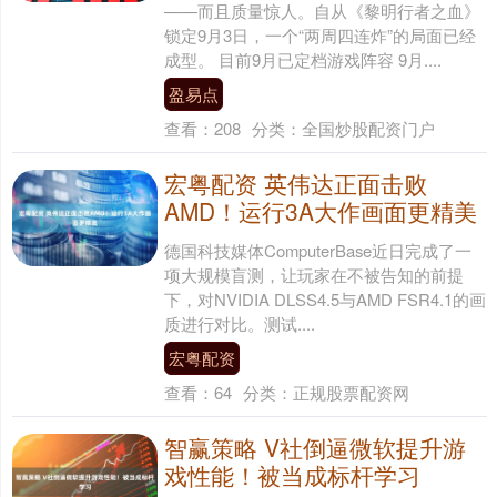
——而且质量惊人。自从《黎明行者之血》
锁定9月3日，一个“两周四连炸”的局面已经
成型。 目前9月已定档游戏阵容 9月....
盈易点
查看：
208
分类：
全国炒股配资门户
宏粤配资 英伟达正面击败
AMD！运行3A大作画面更精美
德国科技媒体ComputerBase近日完成了一
项大规模盲测，让玩家在不被告知的前提
下，对NVIDIA DLSS4.5与AMD FSR4.1的画
质进行对比。测试....
宏粤配资
查看：
64
分类：
正规股票配资网
智赢策略 V社倒逼微软提升游
戏性能！被当成标杆学习