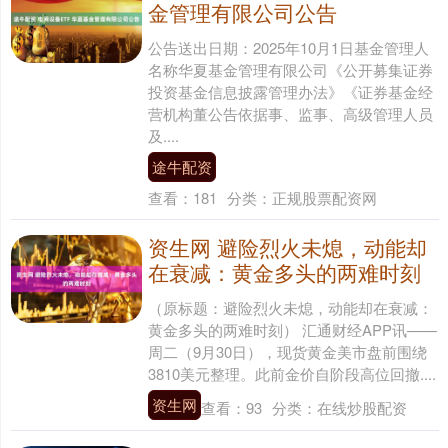
金管理有限公司公告
公告送出日期：2025年10月1日基金管理人
名称华夏基金管理有限公司《公开募集证券
投资基金信息披露管理办法》《证券基金经
营机构董公告依据事、监事、高级管理人员
及....
途牛配资
查看：
181
分类：
正规股票配资网
资生网 避险烈火未熄，动能却
在衰减：黄金多头的两难时刻
（原标题：避险烈火未熄，动能却在衰减：
黄金多头的两难时刻） 汇通财经APP讯——
周二（9月30日），现货黄金美市盘前围绕
3810美元整理。此前金价自阶段高位回撤....
资生网
查看：
93
分类：
在线炒股配资