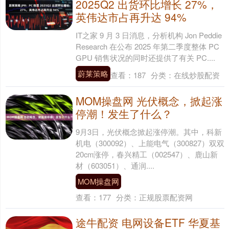
2025Q2 出货环比增长 27%，
英伟达市占再升达 94%
IT之家 9 月 3 日消息，分析机构 Jon Peddie
Research 在公布 2025 年第二季度整体 PC
GPU 销售状况的同时还提供了有关 PC....
蔚莱策略
查看：
187
分类：
在线炒股配资
MOM操盘网 光伏概念，掀起涨
停潮！发生了什么？
9月3日，光伏概念掀起涨停潮。其中，科新
机电（300092）、上能电气（300827）双双
20cm涨停，春兴精工（002547）、鹿山新
材（603051）、通润....
MOM操盘网
查看：
177
分类：
正规股票配资网
途牛配资 电网设备ETF 华夏基