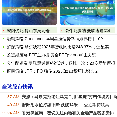
宏图优配 昆山东吴高端智造产业基金成立
公牛配资端 曼联遭遇第4轮低迷，仅胜一次：23岁新星摩根
融期策略 Constance 本周星座运势幸福排行榜｜102
泸深策略 摩尔线程2025年营收同比增243.37%，适配实
盈远期策略 ETF主力榜 黄金ETF(518880)主力资
公牛配资端 曼联遭遇第4轮低迷，仅胜一次：23岁新星摩根
蔚莱策略 JPR：PC 独显 2025Q2 出货环比增长 2
全球股市快讯
11:57 AM
11:49 AM
鄱阳湖水位持续下降 跌破14米
受近期持续高温天气影响，我国最大淡水湖鄱阳湖水位快速下降。截至8月8日8时，鄱阳湖标志性水文站星子站水位下降至13.97米，较昨日下降0.13米，鄱阳湖湖口站水位下降至13.84米，湖区两岸退水痕迹明显。（央视新闻）
11:24 AM
香港保监局：密切关注内地有关金融产品税务安排