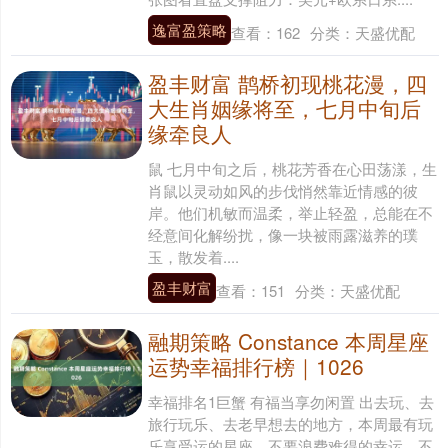
逸富盈策略
查看：
162
分类：
天盛优配
盈丰财富 鹊桥初现桃花漫，四
大生肖姻缘将至，七月中旬后
缘牵良人
鼠 七月中旬之后，桃花芳香在心田荡漾，生
肖鼠以灵动如风的步伐悄然靠近情感的彼
岸。他们机敏而温柔，举止轻盈，总能在不
经意间化解纷扰，像一块被雨露滋养的璞
玉，散发着....
盈丰财富
查看：
151
分类：
天盛优配
融期策略 Constance 本周星座
运势幸福排行榜｜1026
幸福排名1巨蟹 有福当享勿闲置 出去玩、去
旅行玩乐、去老早想去的地方，本周最有玩
乐享受运的星座，不要浪费难得的幸运。不