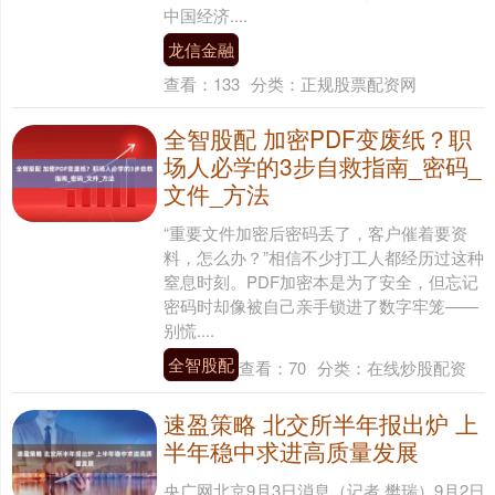
中国经济....
龙信金融
查看：
133
分类：
正规股票配资网
全智股配 加密PDF变废纸？职
场人必学的3步自救指南_密码_
文件_方法
“重要文件加密后密码丢了，客户催着要资
料，怎么办？”相信不少打工人都经历过这种
窒息时刻。PDF加密本是为了安全，但忘记
密码时却像被自己亲手锁进了数字牢笼——
别慌....
全智股配
查看：
70
分类：
在线炒股配资
速盈策略 北交所半年报出炉 上
半年稳中求进高质量发展
央广网北京9月3日消息（记者 樊瑞）9月2日