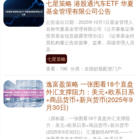
七星策略 港股通汽车ETF 华夏
基金管理有限公司公告
公告送出日期：2025年10月1日基金管理人
名称华夏基金管理有限公司《公开募集证券
投资基金信息披露管理办法》《证券基金经
营机构董公告依据事、监事、高级管理人员
及....
七星策略
查看：
196
分类：
全国炒股配资门户
逸富盈策略 一张图看18个直盘
外汇支撑阻力：美元+欧系日系
+商品货币+新兴货币(2025年9
月30日)
（原标题：一张图看18个直盘外汇支撑阻
力：美元+欧系日系+商品货币+新兴货币
(2025年9月30日)） 汇通财经APP讯——一
张图看直盘支撑阻力：美元+欧系日系....