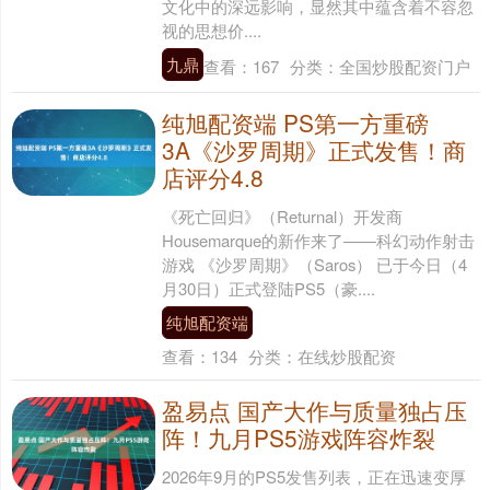
文化中的深远影响，显然其中蕴含着不容忽
视的思想价....
九鼎
查看：
167
分类：
全国炒股配资门户
纯旭配资端 PS第一方重磅
3A《沙罗周期》正式发售！商
店评分4.8
《死亡回归》（Returnal）开发商
Housemarque的新作来了——科幻动作射击
游戏 《沙罗周期》（Saros） 已于今日（4
月30日）正式登陆PS5（豪....
纯旭配资端
查看：
134
分类：
在线炒股配资
盈易点 国产大作与质量独占压
阵！九月PS5游戏阵容炸裂
2026年9月的PS5发售列表，正在迅速变厚