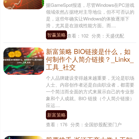
据GameSpot报道，尽管Windows在PC游戏
领域依然占据绝对主导地位，但不可否认的
是，这些年确实让Windows的体验逐渐下
滑，尤其是在游戏性能方面。而....
智赢策略
查看：
102
分类：
天盛优配
新富策略 BIO链接是什么，如
何制作个人简介链接？_Linkx_
工具_社交
个人品牌建设变得越来越重要，无论是职场
人士、内容创作者还是自由职业者，都需要
一个简洁而全面的方式来展示自己的专业形
象和个人成就。BIO 链接（个人简介链接）
应运....
新富策略
查看：
176
分类：
全国炒股配资门户