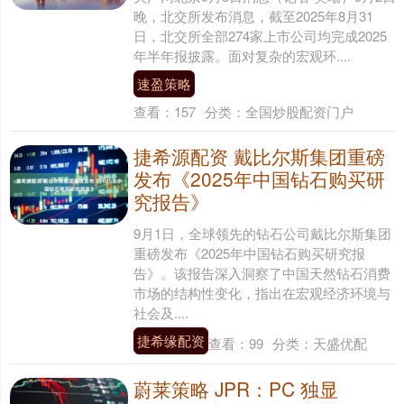
晚，北交所发布消息，截至2025年8月31
日，北交所全部274家上市公司均完成2025
年半年报披露。面对复杂的宏观环....
速盈策略
查看：
157
分类：
全国炒股配资门户
捷希源配资 戴比尔斯集团重磅
发布《2025年中国钻石购买研
究报告》
9月1日，全球领先的钻石公司戴比尔斯集团
重磅发布《2025年中国钻石购买研究报
告》。该报告深入洞察了中国天然钻石消费
市场的结构性变化，指出在宏观经济环境与
社会及....
捷希缘配资
查看：
99
分类：
天盛优配
蔚莱策略 JPR：PC 独显