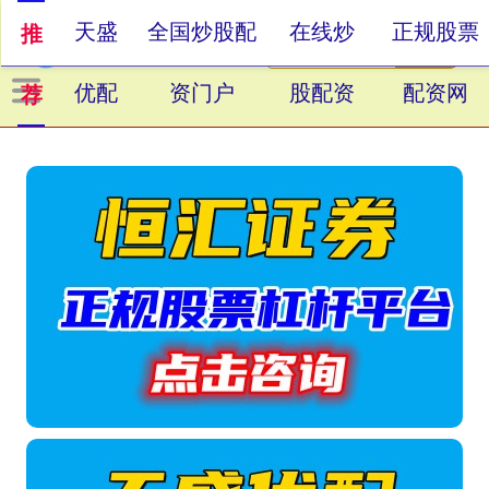
天盛
全国炒股配
在线炒
正规股票
推
优配
资门户
股配资
配资网
荐