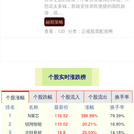
想花太多钱，那就安排亲民便捷的国民旅
游，或....
融期策略
查看：
120
分类：
正规股票配资网
个股实时涨跌榜
个股跌幅
个股流入
个股流出
换手率
个股涨幅
排名
名称
最新价
涨幅
换手率
1
N展芯
116.52
396.89%
79.39%
2
锐翔智能
110.02
20.21%
16.80%
3
志特新材
14.8
20.03%
14.18%