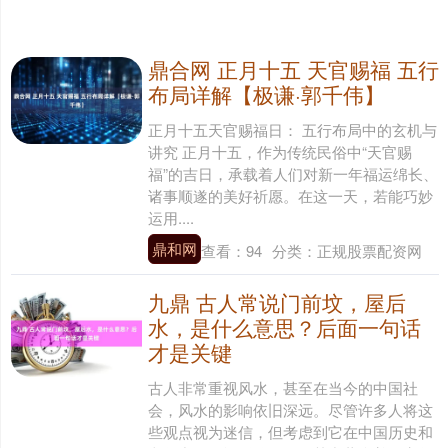
鼎合网 正月十五 天官赐福 五行
布局详解【极谦·郭千伟】
正月十五天官赐福日： 五行布局中的玄机与
讲究 正月十五，作为传统民俗中“天官赐
福”的吉日，承载着人们对新一年福运绵长、
诸事顺遂的美好祈愿。在这一天，若能巧妙
运用....
鼎和网
查看：
94
分类：
正规股票配资网
九鼎 古人常说门前坟，屋后
水，是什么意思？后面一句话
才是关键
古人非常重视风水，甚至在当今的中国社
会，风水的影响依旧深远。尽管许多人将这
些观点视为迷信，但考虑到它在中国历史和